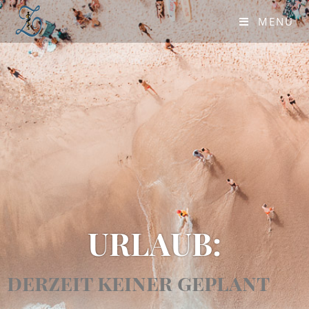
MENÜ
URLAUB:
derzeit keiner geplant